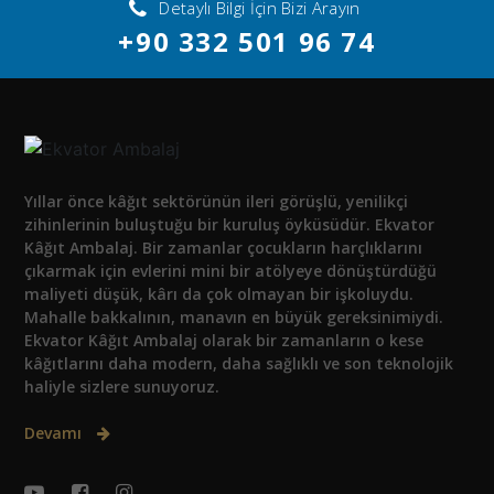
Detaylı Bilgi İçin Bizi Arayın
+90 332 501 96 74
Yıllar önce kâğıt sektörünün ileri görüşlü, yenilikçi
zihinlerinin buluştuğu bir kuruluş öyküsüdür. Ekvator
Kâğıt Ambalaj. Bir zamanlar çocukların harçlıklarını
çıkarmak için evlerini mini bir atölyeye dönüştürdüğü
maliyeti düşük, kârı da çok olmayan bir işkoluydu.
Mahalle bakkalının, manavın en büyük gereksinimiydi.
Ekvator Kâğıt Ambalaj olarak bir zamanların o kese
kâğıtlarını daha modern, daha sağlıklı ve son teknolojik
haliyle sizlere sunuyoruz.
Devamı