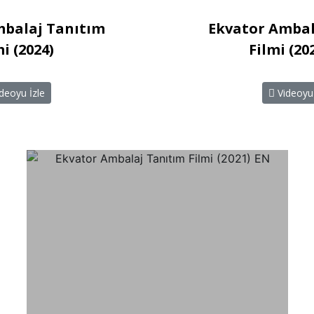
mbalaj Tanıtım
Ekvator Ambal
mi (2024)
Filmi (20
deoyu İzle
Videoyu 