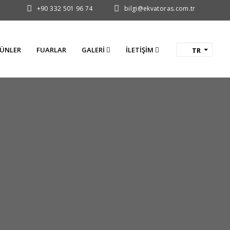
+90 332 501 96 74
bilgi@ekvatoras.com.tr
ÜNLER
FUARLAR
GALERI
İLETIŞIM
TR