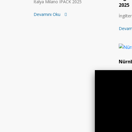
İtalya Milano IPACK 2025
2025
Devamını Oku
İngilt
Devam
Nürnb
Nürnbe
Devam