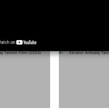
VİDEOLAR
mamıza ait yapılan çalışamalardan oluşan kolaj vide