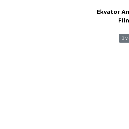
Ekvator A
Fil
Vi