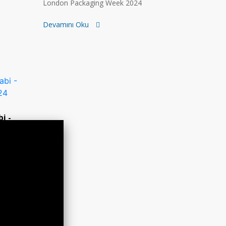
London Packaging Week 2024
Devamını Oku
i -
2024
rleşik