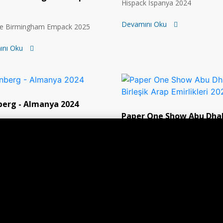
Hispack İspanya 2024
Devamını Oku
ere Birmingham Empack 2025
ını Oku
erg - Almanya 2024
Paper One Show Abu Dhab
rg - Almanya 2024
Birleşik Arap Emirlikleri 
ını Oku
Paper One Show Abu Dhabi - Bi
Arap Emirlikleri 2024
Devamını Oku