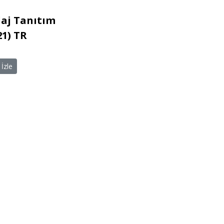
aj Tanıtım
21) TR
İzle